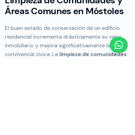
Limpieza de Comunidades y
Áreas Comunes en Móstoles
El buen estado de conservación de un edificio
residencial incrementa drásticamente su valor
inmobiliario y mejora significativamente la
convivencia cívica. La
limpieza de comunidades
en Móstoles
abarca integralmente desde el
barrido y fregado sistemático de escaleras, hasta
la higienización profunda de ascensores, limpieza
de cristales en portales y mantenimiento integral
de garajes.
Trabajamos activamente mano a mano con
presidentes de comunidad y destacados
administradores de fincas en grandes zonas