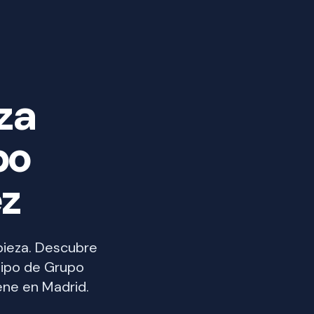
za
po
ez
pieza. Descubre
uipo de Grupo
ene en Madrid.