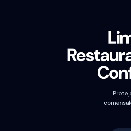
Lim
Restaura
Conf
Protej
comensale