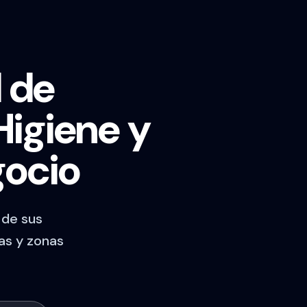
l de
Higiene y
gocio
 de sus
as y zonas